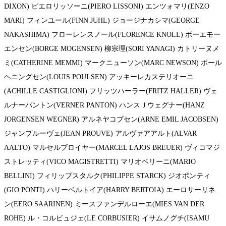
DIXON) ピエロリッソーニ(PIERO LISSONI) エンツォマリ(ENZO
MARI) フィンユール(FINN JUHL) ジョージナカシマ(GEORGE
NAKASHIMA) フローレンスノール(FLORENCE KNOLL) ボーエモー
エンセン(BORGE MOGENSEN) 柳宗理(SORI YANAGI) カトリーヌメ
ミ(CATHERINE MEMMI) マークニューソン(MARC NEWSON) ポール
ヘニングセン(LOUIS POULSEN) アッキーレカステリオーニ
(ACHILLE CASTIGLIONI) フリッツハーラー(FRITZ HALLER) ヴェ
ルナーパントン(VERNER PANTON) ハンスＪウェグナー(HANZ
JORGENSEN WEGNER) アルネヤコブセン(ARNE EMIL JACOBSEN)
ジャンプルーヴェ(JEAN PROUVE) アルヴァアアルト(ALVAR
AALTO) マルセルブロイヤー(MARCEL LAJOS BREUER) ヴィコマジ
ストレッティ(VICO MAGISTRETTI) マリオベリーニ(MARIO
BELLINI) フィリップスタルク(PHILIPPE STARCK) ジオポンティ
(GIO PONTI) ハリーベルトイア(HARRY BERTOIA) エーロサーリネ
ン(EERO SAARINEN) ミースファンデルローエ(MIES VAN DER
ROHE) ル・コルビュジェ(LE CORBUSIER) イサムノグチ(ISAMU