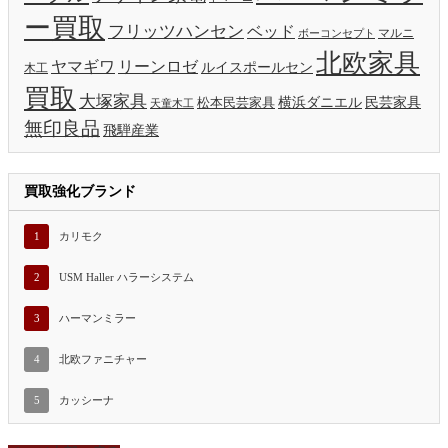
ー買取
フリッツハンセン
ベッド
ボーコンセプト
マルニ
北欧家具
ヤマギワ
リーンロゼ
ルイスポールセン
木工
買取
大塚家具
横浜ダニエル
民芸家具
松本民芸家具
天童木工
無印良品
飛騨産業
買取強化ブランド
1
カリモク
2
USM Haller ハラーシステム
3
ハーマンミラー
4
北欧ファニチャー
5
カッシーナ