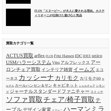
FLOS「スヌーピー」が大人に愛される理由。カステ
ィリオーニが仕掛けた遊び心と気品
買取カテゴリ一覧
ACTUS買取
arflex
unico
IDC
Fritz Hansen
IDEE
FLOS
USMハラーシステム
アー
アルフレックス
Vitra
イームズ
ロンチェア買取
インテリア雑貨
エコ
カッシーナ
カリモク
カリモク60
ーネス
カ
キャビネット
カールハンセン＆サン
ルテル
シモン
シェルチェア
ジャーナルスタンダードファニチャー
ストッケ
ズ
ソファ買取
チェア/椅子買取
テ
ハーマンミラ
ーブル
デザイン家電
ドマーニ