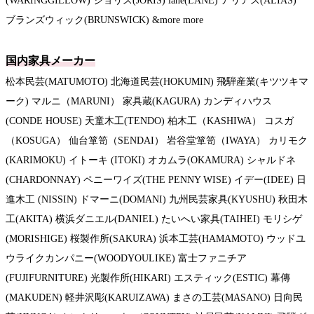
(WARINGGILLOW) ジョリス(JORIS) lane(LANE) アリアス(ALIAS)
ブランズウィック(BRUNSWICK) &more more
国内家具メーカー
松本民芸(MATUMOTO) 北海道民芸(HOKUMIN) 飛騨産業(キツツキマ
ーク) マルニ（MARUNI） 家具蔵(KAGURA) カンディハウス
(CONDE HOUSE) 天童木工(TENDO) 柏木工（KASHIWA） コスガ
（KOSUGA） 仙台箪笥（SENDAI） 岩谷堂箪笥（IWAYA） カリモク
(KARIMOKU) イトーキ (ITOKI) オカムラ(OKAMURA) シャルドネ
(CHARDONNAY) ペニーワイズ(THE PENNY WISE) イデー(IDEE) 日
進木工 (NISSIN) ドマーニ(DOMANI) 九州民芸家具(KYUSHU) 秋田木
工(AKITA) 横浜ダニエル(DANIEL) たいへい家具(TAIHEI) モリシゲ
(MORISHIGE) 桜製作所(SAKURA) 浜本工芸(HAMAMOTO) ウッドユ
ウライクカンパニー(WOODYOULIKE) 富士ファニチア
(FUJIFURNITURE) 光製作所(HIKARI) エスティック(ESTIC) 幕傳
(MAKUDEN) 軽井沢彫(KARUIZAWA) まさの工芸(MASANO) 日向民