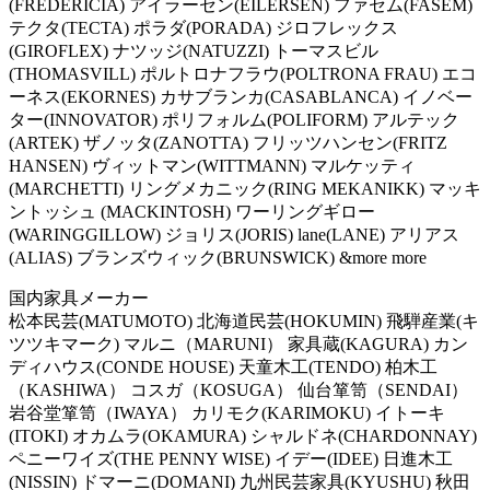
(FREDERICIA) アイラーセン(EILERSEN) ファセム(FASEM)
テクタ(TECTA) ポラダ(PORADA) ジロフレックス
(GIROFLEX) ナツッジ(NATUZZI) トーマスビル
(THOMASVILL) ポルトロナフラウ(POLTRONA FRAU) エコ
ーネス(EKORNES) カサブランカ(CASABLANCA) イノベー
ター(INNOVATOR) ポリフォルム(POLIFORM) アルテック
(ARTEK) ザノッタ(ZANOTTA) フリッツハンセン(FRITZ
HANSEN) ヴィットマン(WITTMANN) マルケッティ
(MARCHETTI) リングメカニック(RING MEKANIKK) マッキ
ントッシュ (MACKINTOSH) ワーリングギロー
(WARINGGILLOW) ジョリス(JORIS) lane(LANE) アリアス
(ALIAS) ブランズウィック(BRUNSWICK) &more more
国内家具メーカー
松本民芸(MATUMOTO) 北海道民芸(HOKUMIN) 飛騨産業(キ
ツツキマーク) マルニ（MARUNI） 家具蔵(KAGURA) カン
ディハウス(CONDE HOUSE) 天童木工(TENDO) 柏木工
（KASHIWA） コスガ（KOSUGA） 仙台箪笥（SENDAI）
岩谷堂箪笥（IWAYA） カリモク(KARIMOKU) イトーキ
(ITOKI) オカムラ(OKAMURA) シャルドネ(CHARDONNAY)
ペニーワイズ(THE PENNY WISE) イデー(IDEE) 日進木工
(NISSIN) ドマーニ(DOMANI) 九州民芸家具(KYUSHU) 秋田