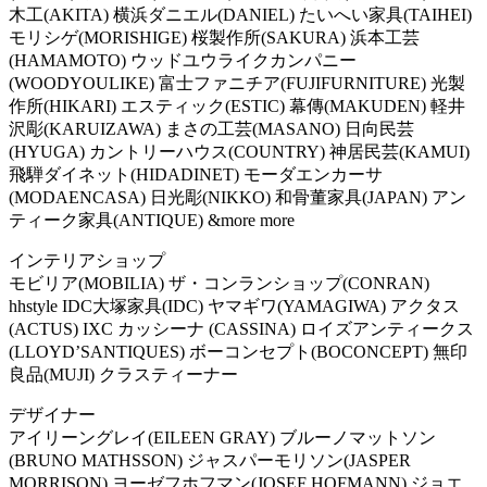
木工(AKITA) 横浜ダニエル(DANIEL) たいへい家具(TAIHEI)
モリシゲ(MORISHIGE) 桜製作所(SAKURA) 浜本工芸
(HAMAMOTO) ウッドユウライクカンパニー
(WOODYOULIKE) 富士ファニチア(FUJIFURNITURE) 光製
作所(HIKARI) エスティック(ESTIC) 幕傳(MAKUDEN) 軽井
沢彫(KARUIZAWA) まさの工芸(MASANO) 日向民芸
(HYUGA) カントリーハウス(COUNTRY) 神居民芸(KAMUI)
飛騨ダイネット(HIDADINET) モーダエンカーサ
(MODAENCASA) 日光彫(NIKKO) 和骨董家具(JAPAN) アン
ティーク家具(ANTIQUE) &more more
インテリアショップ
モビリア(MOBILIA) ザ・コンランショップ(CONRAN)
hhstyle IDC大塚家具(IDC) ヤマギワ(YAMAGIWA) アクタス
(ACTUS) IXC カッシーナ (CASSINA) ロイズアンティークス
(LLOYD’SANTIQUES) ボーコンセプト(BOCONCEPT) 無印
良品(MUJI) クラスティーナー
デザイナー
アイリーングレイ(EILEEN GRAY) ブルーノマットソン
(BRUNO MATHSSON) ジャスパーモリソン(JASPER
MORRISON) ヨーゼフホフマン(JOSEF HOFMANN) ジョエ