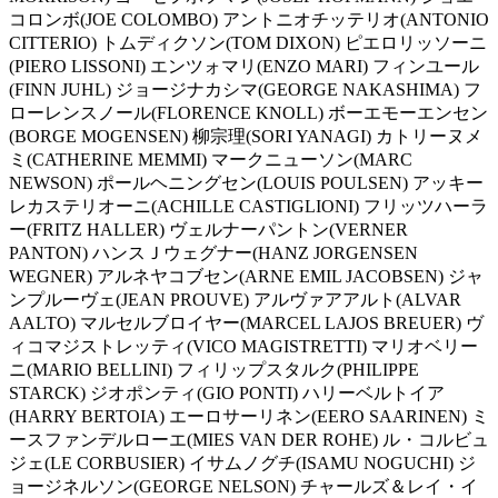
コロンボ(JOE COLOMBO) アントニオチッテリオ(ANTONIO
CITTERIO) トムディクソン(TOM DIXON) ピエロリッソーニ
(PIERO LISSONI) エンツォマリ(ENZO MARI) フィンユール
(FINN JUHL) ジョージナカシマ(GEORGE NAKASHIMA) フ
ローレンスノール(FLORENCE KNOLL) ボーエモーエンセン
(BORGE MOGENSEN) 柳宗理(SORI YANAGI) カトリーヌメ
ミ(CATHERINE MEMMI) マークニューソン(MARC
NEWSON) ポールヘニングセン(LOUIS POULSEN) アッキー
レカステリオーニ(ACHILLE CASTIGLIONI) フリッツハーラ
ー(FRITZ HALLER) ヴェルナーパントン(VERNER
PANTON) ハンスＪウェグナー(HANZ JORGENSEN
WEGNER) アルネヤコブセン(ARNE EMIL JACOBSEN) ジャ
ンプルーヴェ(JEAN PROUVE) アルヴァアアルト(ALVAR
AALTO) マルセルブロイヤー(MARCEL LAJOS BREUER) ヴ
ィコマジストレッティ(VICO MAGISTRETTI) マリオベリー
ニ(MARIO BELLINI) フィリップスタルク(PHILIPPE
STARCK) ジオポンティ(GIO PONTI) ハリーベルトイア
(HARRY BERTOIA) エーロサーリネン(EERO SAARINEN) ミ
ースファンデルローエ(MIES VAN DER ROHE) ル・コルビュ
ジェ(LE CORBUSIER) イサムノグチ(ISAMU NOGUCHI) ジ
ョージネルソン(GEORGE NELSON) チャールズ＆レイ・イ