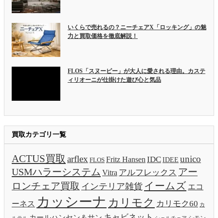
いくらで売れるの？ニーチェアX「ロッキング」の魅
力と買取価格を徹底解説！
FLOS「スヌーピー」が大人に愛される理由。カステ
ィリオーニが仕掛けた遊び心と気品
買取カテゴリ一覧
ACTUS買取
arflex
unico
IDC
Fritz Hansen
IDEE
FLOS
USMハラーシステム
アー
アルフレックス
Vitra
イームズ
ロンチェア買取
インテリア雑貨
エコ
カッシーナ
カリモク
カリモク60
ーネス
カ
キャビネット
カールハンセン＆サン
ルテル