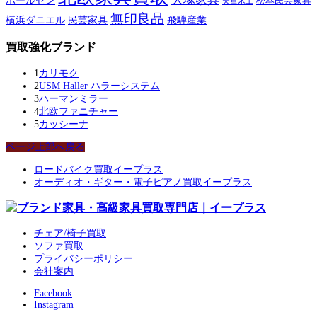
ポールセン
松本民芸家具
天童木工
無印良品
横浜ダニエル
民芸家具
飛騨産業
買取強化ブランド
1
カリモク
2
USM Haller ハラーシステム
3
ハーマンミラー
4
北欧ファニチャー
5
カッシーナ
ページ上部へ戻る
ロードバイク買取イープラス
オーディオ・ギター・電子ピアノ買取イープラス
チェア/椅子買取
ソファ買取
プライバシーポリシー
会社案内
Facebook
Instagram