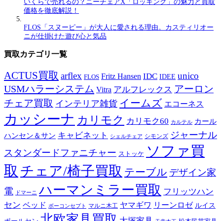
いくらで売れるの？ニーチェアX「ロッキング」の魅力と買取
価格を徹底解説！
FLOS「スヌーピー」が大人に愛される理由。カスティリオー
ニが仕掛けた遊び心と気品
買取カテゴリ一覧
ACTUS買取
arflex
unico
IDC
Fritz Hansen
IDEE
FLOS
USMハラーシステム
アーロン
アルフレックス
Vitra
イームズ
チェア買取
インテリア雑貨
エコーネス
カッシーナ
カリモク
カリモク60
カール
カルテル
ジャーナル
キャビネット
ハンセン＆サン
シモンズ
シェルチェア
ソファ買
スタンダードファニチャー
ストッケ
取
チェア/椅子買取
テーブル
デザイン家
ハーマンミラー買取
電
フリッツハン
ドマーニ
セン
ベッド
ヤマギワ
リーンロゼ
ルイス
ボーコンセプト
マルニ木工
北欧家具買取
大塚家具