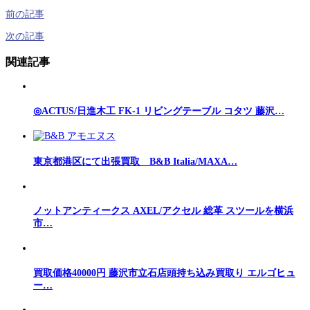
前の記事
次の記事
関連記事
◎ACTUS/日進木工 FK-1 リビングテーブル コタツ 藤沢…
東京都港区にて出張買取 B&B Italia/MAXA…
ノットアンティークス AXEL/アクセル 総革 スツールを横浜
市…
買取価格40000円 藤沢市立石店頭持ち込み買取り エルゴヒュ
ー…