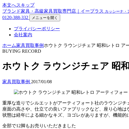
本文へスキップ
ブランド家具・高級家具買取専門店｜イープラス
カッシーナ・
0120-388-332
メニューを開く
プライバシーポリシー
会社案内
ホーム
家具買取事例
ホウトク ラウンジチェア 昭和レトロ ア
BUYING RECORD
ホウトク ラウンジチェア 昭
家具買取事例
2017/01/08
重厚な造りでシルエットがアーティフォート社のラウンジチ
座面の高さや、仕立ての良いファブリックなど、座り心地は
状態は経年による細かなキズ、ヨゴレがありますが、機能的
全部で12脚もお売りいただきました