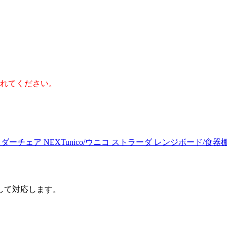
】
れてください。
グライダーチェア
NEXT
unico/ウニコ ストラーダ レンジボード/
して対応します。