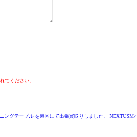
】
れてください。
リドン ダイニングテーブル を港区にて出張買取りしました。
NEXT
USM