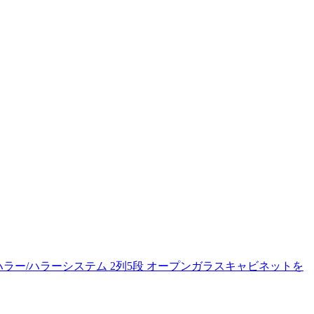
ハラー/ハラーシステム 2列5段 オープンガラスキャビネットを