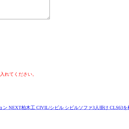
】
入れてください。
ション
NEXT
柏木工 CIVIL/シビル シビルソファ3人掛け CLS