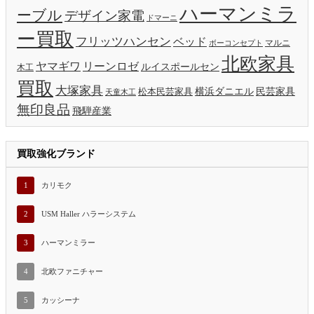
ハーマンミラ
ーブル
デザイン家電
ドマーニ
ー買取
フリッツハンセン
ベッド
ボーコンセプト
マルニ
北欧家具
ヤマギワ
リーンロゼ
ルイスポールセン
木工
買取
大塚家具
横浜ダニエル
民芸家具
松本民芸家具
天童木工
無印良品
飛騨産業
買取強化ブランド
1
カリモク
2
USM Haller ハラーシステム
3
ハーマンミラー
4
北欧ファニチャー
5
カッシーナ