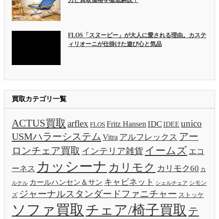
FLOS「スヌーピー」が大人に愛される理由。カステ
ィリオーニが仕掛けた遊び心と気品
買取カテゴリ一覧
ACTUS買取
arflex
unico
IDC
Fritz Hansen
IDEE
FLOS
USMハラーシステム
アー
アルフレックス
Vitra
イームズ
ロンチェア買取
インテリア雑貨
エコ
カッシーナ
カリモク
カリモク60
ーネス
カ
キャビネット
カールハンセン＆サン
ルテル
シモン
シェルチェア
ジャーナルスタンダードファニチャー
ストッケ
ズ
ソファ買取
チェア/椅子買取
テ