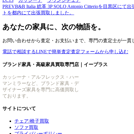
LC13
カッシーナ
ラウンジチェア
PREV
B&B Italia 総革 3P SOLO Antonio Citterioを
トを都内にて出張買取しました。
あなたの家具に、次の物語を。
お問い合わせから査定・お支払いまで、専門の査定士が一貫
電話で相談する
LINEで簡単査定
査定フォームから申し込む
ブランド家具・高級家具買取専門店｜イープラス
カッシーナ・アルフレックス・ハー
マンミラーなど、ブランド家具・デ
ザイナーズ家具を専門に高価買取し
ております。
サイトについて
チェア/椅子買取
ソファ買取
プライバシーポリシー