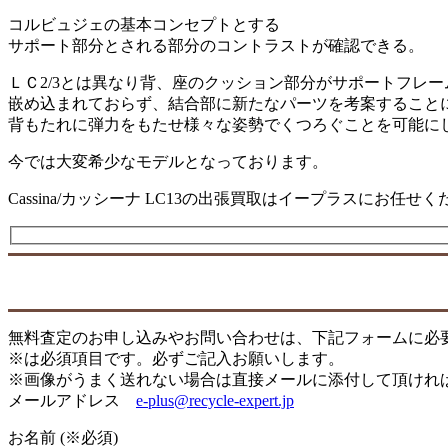
コルビュジェの基本コンセプトとする
サポート部分とされる部分のコントラストが確認できる。
ＬＣ2/3とは異なり背、座のクッション部分がサポートフレー
嵌め込まれておらず、結合部に新たなパーツを考案すること
背もたれに弾力をもたせ様々な姿勢でくつろぐことを可能に
今では大変希少なモデルとなっております。
Cassina/カッシーナ LC13の出張買取はイープラスにお任せ
無料査定のお申し込みやお問い合わせは、下記フォームに必
※は必須項目です。必ずご記入お願いします。
※画像がうまく送れない場合は直接メールに添付して頂けれ
メールアドレス
e-plus@recycle-expert.jp
お名前 (※必須)