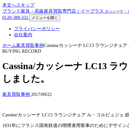
本文へスキップ
ブランド家具・高級家具買取専門店｜イープラス
カッシーナ・
0120-388-332
メニューを開く
プライバシーポリシー
会社案内
ホーム
家具買取事例
Cassina/カッシーナ LC13 ラウン
BUYING RECORD
Cassina/カッシーナ LC
しました。
家具買取事例
2017/09/22
Cassina/カッシーナ LC13 ラウンジチェア ル・コルビュ
1931年にフランス国有鉄道の喫煙者用客車のためにデザイン