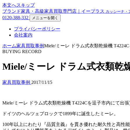
本文へスキップ
ブランド家具・高級家具買取専門店｜イープラス
カッシーナ・
0120-388-332
メニューを開く
プライバシーポリシー
会社案内
ホーム
家具買取事例
Miele/ミーレ ドラム式衣類乾燥機 T4
BUYING RECORD
Miele/ミーレ ドラム式衣類
家具買取事例
2017/11/15
Miele/ミーレ ドラム式衣類乾燥機 T4224Cを逗子市内にて
ドイツのヘルツェプロックで1899年に誕生したミーレ。
100年以上にわたり『品質主義』を貫き優れた耐久性と高性能