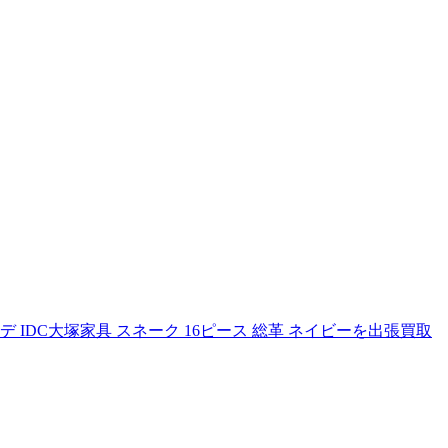
/デセデ IDC大塚家具 スネーク 16ピース 総革 ネイビーを出張買取