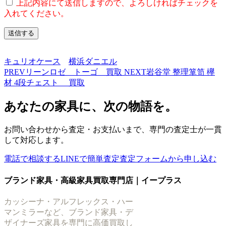
上記内容にて送信しますので、よろしければチェックを
入れてください。
キュリオケース
横浜ダニエル
PREV
リーンロゼ トーゴ 買取
NEXT
岩谷堂 整理箪笥 欅
材 4段チェスト 買取
あなたの家具に、次の物語を。
お問い合わせから査定・お支払いまで、専門の査定士が一貫
して対応します。
電話で相談する
LINEで簡単査定
査定フォームから申し込む
ブランド家具・高級家具買取専門店｜イープラス
カッシーナ・アルフレックス・ハー
マンミラーなど、ブランド家具・デ
ザイナーズ家具を専門に高価買取し