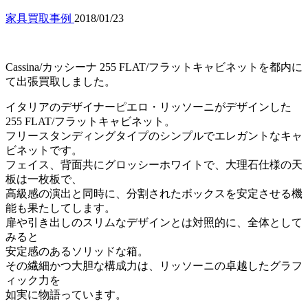
家具買取事例
2018/01/23
Cassina/カッシーナ 255 FLAT/フラットキャビネットを都内に
て出張買取しました。
イタリアのデザイナーピエロ・リッソーニがデザインした
255 FLAT/フラットキャビネット。
フリースタンディングタイプのシンプルでエレガントなキャ
ビネットです。
フェイス、背面共にグロッシーホワイトで、大理石仕様の天
板は一枚板で、
高級感の演出と同時に、分割されたボックスを安定させる機
能も果たしてします。
扉や引き出しのスリムなデザインとは対照的に、全体として
みると
安定感のあるソリッドな箱。
その繊細かつ大胆な構成力は、リッソーニの卓越したグラフ
ィック力を
如実に物語っています。