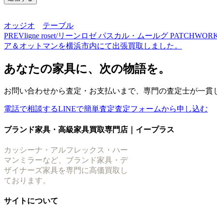
オッジオ
テーブル
PREV
ligne roset/リーンロゼ パスカル・ムールグ PA
ア＆オットマンを横浜市内にて出張買取しました。
あなたの家具に、次の物語を。
お問い合わせから査定・お支払いまで、専門の査定士が一貫
電話で相談する
LINEで簡単査定
査定フォームから申し込む
ブランド家具・高級家具買取専門店｜イープラス
カッシーナ・アルフレックス・ハー
マンミラーなど、ブランド家具・デ
ザイナーズ家具を専門に高価買取し
ております。
サイトについて