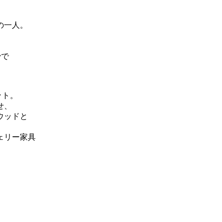
の一人。
yで
と
ット。
せ、
ウッドと
ェリー家具
。