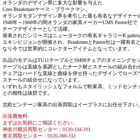
オランダのデザイン界に多大な影響を与えた
Cees Braakman/ケース・ブラークマン。
オランダモダンデザイン界を牽引した最も有名なデザイナー
1948年～1968年の間オランダの家具メーカーUMS Pastoe社で
チーフデザイナーとして活躍。
発表されたシリーズはニューヨークの有名ギャラリーR galler
エキシビジョンが開催され、BraakmanとPastoe社は一躍有名
なり今では世界的にコレクターアイテムとなっています。
出品のモデルはTU11テーブルとSM08チェアのダイニングセ
テーブルは直線を基調としたチーク材とスチールの組み合わ
チェアはハードな直線と曲線を併せ持ったデザインでローズ
スチールの組合せになっています。
いずれもスタイリッシュなフォルムで欧家具、ミッドセンチ
との相性は抜群です。
北欧ビンテージ家具の出張買取はイープラスにお任せ下さい
出張費無料
まずはお気軽にご相談ください。
神奈川横浜買取センター：0120-194-101
東京買取センター：0120-388-332