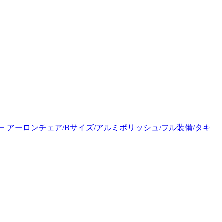
 アーロンチェア/Bサイズ/アルミポリッシュ/フル装備/タキ