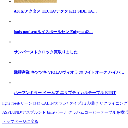
Acuts/アクタス TECTA/テクタ K22 SIDE TA…
louis poulsen/ルイスポールセン Enigma 42…
サンバーストクロック買取りました
飛騨産業 キツツキ VIOLA/ヴィオラ ホワイトオーク ハイバ…
ハーマンミラー イームズ エリプティカルテーブル ETRT
ligne roset/リーンロゼ CALIN/カラン/ タイプ1 2人掛け リ
ASPLUND/アスプルンド bina/ビーナ グラハムコーヒーテーブル
トップページに戻る