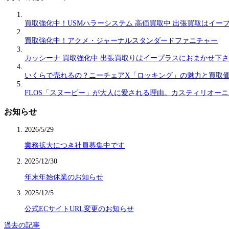
買取強化中！USMハラーシステム 高価買取中 出張買取はイー
買取強化中！アクメ・ジャーナルスタンダードファニチャー
カッシーナ 買取強化中 出張買取りはイープラスにおまかせ下
いくらで売れるの？ニーチェアX「ロッキング」の魅力と買取
FLOS「スヌーピー」が大人に愛される理由。カスティリオー
お知らせ
2026/5/29
業務拡大につき社員募集中です
2025/12/30
年末年始休業のお知らせ
2025/12/5
公式ECサイトURL変更のお知らせ
過去の記事