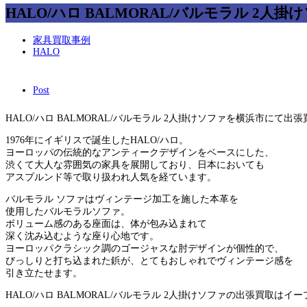
HALO/ハロ BALMORAL/バルモラル 2
家具買取事例
HALO
Post
HALO/ハロ BALMORAL/バルモラル 2人掛けソファを横浜市にて出
1976年にイギリスで誕生したHALO/ハロ。
ヨーロッパの伝統的なアンティークデザインをベースにした、
渋くて大人な雰囲気の家具を展開しており、日本においても
アスプルンド等で取り扱われ人気を経ています。
バルモラル ソファはヴィンテージ加工を施した本革を
使用したバルモラルソファ。
ボリューム感のある座面は、体が包み込まれて
深く沈み込むような座り心地です。
ヨーロッパクラシック調のゴージャスな肘デザインが個性的で、
びっしりと打ち込まれた鋲が、とてもおしゃれでヴィンテージ感を
引き立たせます。
HALO/ハロ BALMORAL/バルモラル 2人掛けソファの出張買取は