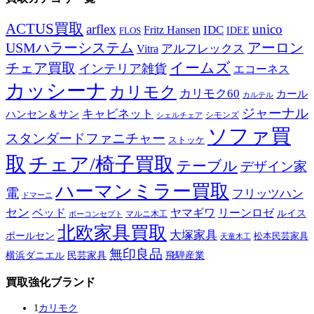
ACTUS買取
arflex
unico
IDC
Fritz Hansen
IDEE
FLOS
USMハラーシステム
アーロン
アルフレックス
Vitra
イームズ
チェア買取
インテリア雑貨
エコーネス
カッシーナ
カリモク
カリモク60
カール
カルテル
ジャーナル
キャビネット
ハンセン＆サン
シモンズ
シェルチェア
ソファ買
スタンダードファニチャー
ストッケ
取
チェア/椅子買取
テーブル
デザイン家
ハーマンミラー買取
電
フリッツハン
ドマーニ
セン
ベッド
ヤマギワ
リーンロゼ
ルイス
ボーコンセプト
マルニ木工
北欧家具買取
大塚家具
ポールセン
松本民芸家具
天童木工
無印良品
横浜ダニエル
民芸家具
飛騨産業
買取強化ブランド
1
カリモク