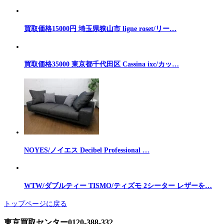
買取価格15000円 埼玉県狭山市 ligne roset/リー…
買取価格35000 東京都千代田区 Cassina ixc/カッ…
NOYES/ノイエス Decibel Professional …
WTW/ダブルティー TISMO/ティズモ 2シーター レザーを…
トップページに戻る
東京買取センター0120-388-332