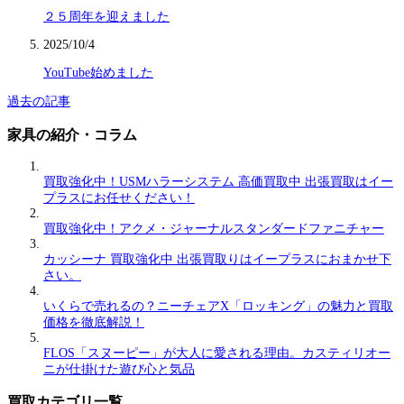
２５周年を迎えました
2025/10/4
YouTube始めました
過去の記事
家具の紹介・コラム
買取強化中！USMハラーシステム 高価買取中 出張買取はイー
プラスにお任せください！
買取強化中！アクメ・ジャーナルスタンダードファニチャー
カッシーナ 買取強化中 出張買取りはイープラスにおまかせ下
さい。
いくらで売れるの？ニーチェアX「ロッキング」の魅力と買取
価格を徹底解説！
FLOS「スヌーピー」が大人に愛される理由。カスティリオー
ニが仕掛けた遊び心と気品
買取カテゴリ一覧