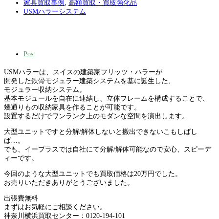
家具買取事例
,
高額買取・買取強化品
USMハラーシステム
Post
USMハラーは、スイスの建築家フリッツ・ハラーが
開発した鉄骨モジュラー建築システムを基に誕生した、
モジュラー収納システム。
基本モジュールを自在に連結し、立体フレームを構成することで、
幾通りもの収納家具を作ることが可能です。
設置するだけでワンランク上のモダンな空間を演出します。
大型ユニットですと分解/解体しないと搬出できないこもしばし
ば…。
でも、イープラスでは自社にて分解/解体可能なので安心、スピーデ
ィーです。
今回のような大型ユニットでも買取価格は20万円でした。
お売りいただきありがとうございました。
出張費無料
まずはお気軽にご相談ください。
神奈川横浜買取センター：0120-194-101