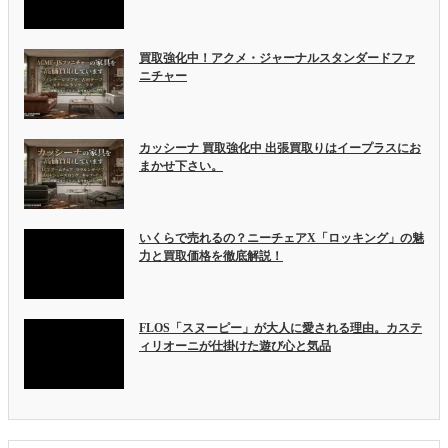
買取強化中！アクメ・ジャーナルスタンダードファ
ニチャー
カッシーナ 買取強化中 出張買取りはイープラスにお
まかせ下さい。
いくらで売れるの？ニーチェアX「ロッキング」の魅
力と買取価格を徹底解説！
FLOS「スヌーピー」が大人に愛される理由。カステ
ィリオーニが仕掛けた遊び心と気品