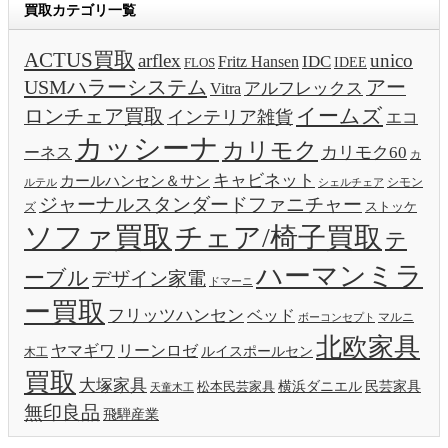
買取カテゴリ一覧
ACTUS買取
arflex
unico
IDC
Fritz Hansen
IDEE
FLOS
USMハラーシステム
アー
アルフレックス
Vitra
イームズ
ロンチェア買取
インテリア雑貨
エコ
カッシーナ
カリモク
カリモク60
ーネス
カ
キャビネット
カールハンセン＆サン
ルテル
シモン
シェルチェア
ジャーナルスタンダードファニチャー
ストッケ
ズ
ソファ買取
チェア/椅子買取
テ
ハーマンミラ
ーブル
デザイン家電
ドマーニ
ー買取
フリッツハンセン
ベッド
ボーコンセプト
マルニ
北欧家具
ヤマギワ
リーンロゼ
ルイスポールセン
木工
買取
大塚家具
横浜ダニエル
民芸家具
松本民芸家具
天童木工
無印良品
飛騨産業