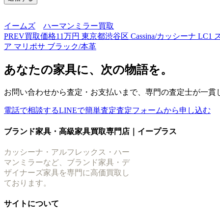
イームズ
ハーマンミラー買取
PREV
買取価格11万円 東京都渋谷区 Cassina/カッシーナ 
ア マリポサ ブラック/本革
あなたの家具に、次の物語を。
お問い合わせから査定・お支払いまで、専門の査定士が一貫
電話で相談する
LINEで簡単査定
査定フォームから申し込む
ブランド家具・高級家具買取専門店｜イープラス
カッシーナ・アルフレックス・ハー
マンミラーなど、ブランド家具・デ
ザイナーズ家具を専門に高価買取し
ております。
サイトについて