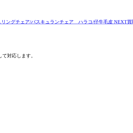
LC1 スリングチェア/バスキュランチェア ハラコ/仔牛毛皮
NEXT
買
して対応します。