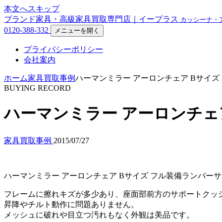
本文へスキップ
ブランド家具・高級家具買取専門店｜イープラス
カッシーナ・
0120-388-332
メニューを開く
プライバシーポリシー
会社案内
ホーム
家具買取事例
ハーマンミラー アーロンチェア Bサイズ
BUYING RECORD
ハーマンミラー アーロンチェア
家具買取事例
2015/07/27
ハーマンミラー アーロンチェア Bサイズ フル装備ランバー
フレームに擦れキズが多少あり、座面部前方のサポートクッ
昇降やチルト動作に問題ありません。
メッシュに破れや目立つ汚れもなく外観は美品です。