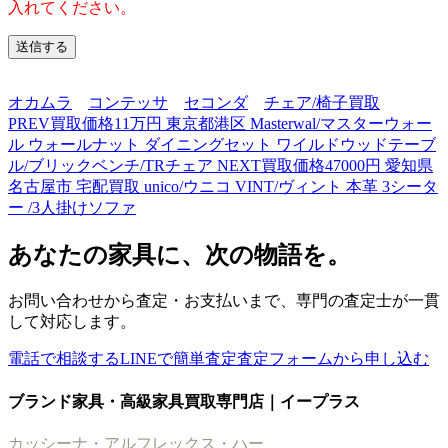
入れてください。
オカムラ
コンテッサ
セコンダ
チェア/椅子買取
PREV
買取価格11万円 東京都港区 Masterwal/マスターウォー
ル ウォールナット ダイニングセット ワイルドウッドテーブ
ル/ブリックベンチ/TRチェア
NEXT
買取価格47000円 愛知県
名古屋市 宅配買取 unico/ウニコ VINT/ヴィント 本革 3シータ
ー /3人掛けソファ
あなたの家具に、次の物語を。
お問い合わせから査定・お支払いまで、専門の査定士が一貫
して対応します。
電話で相談する
LINEで簡単査定
査定フォームから申し込む
ブランド家具・高級家具買取専門店｜イープラス
カッシーナ・アルフレックス・ハー