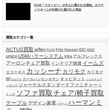
FLOS「スヌーピー」が大人に愛される理由。カステ
ィリオーニが仕掛けた遊び心と気品
買取カテゴリ一覧
ACTUS買取
arflex
IDC
Fritz Hansen
IDEE
FLOS
USMハラーシステム
unico
Vitra
アルフレックス
イームズ
アーロンチェア買取
インテリア雑貨
カッシーナ
カリモク
カリモク
エコーネス
60
キャビネット
カールハンセン＆サン
カルテル
シェルチェア
ジャーナルスタンダードファニチャー
ス
シモンズ
ソファ買取
チェア/椅子買取
トッケ
ハーマンミ
テーブル
デザイン家電
ドマーニ