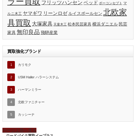
ラー買取
フリッツハンセン
ベッド
マ
ボーコンセプト
北欧家
ヤマギワ
リーンロゼ
ルイスポールセン
ルニ木工
具買取
大塚家具
横浜ダニエル
民芸
松本民芸家具
天童木工
無印良品
家具
飛騨産業
買取強化ブランド
1
カリモク
2
USM Haller ハラーシステム
3
ハーマンミラー
4
北欧ファニチャー
5
カッシーナ
ページ上部へ戻る
ロードバイク買取イープラス