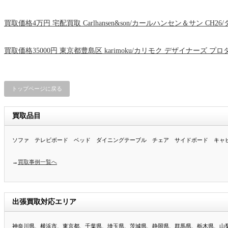
買取価格4万円 宅配買取 Carlhansen&son/カールハンセン＆サン
買取価格35000円 東京都豊島区 karimoku/カリモク デザイナーズ プロダク
トップページに戻る
買取品目
ソファ テレビボード ベッド ダイニングテーブル チェア サイドボード キャ
→
買取事例一覧へ
出張買取対応エリア
神奈川県、横浜市、東京都、千葉県、埼玉県、茨城県、静岡県、群馬県、栃木県、山