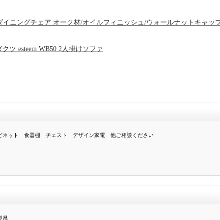
 CH26/ダイニングチェア オーク材/オイルフィニッシュ/ウォールナットキャッ
ツ esteem WB50 2人掛けソファ
ビネット 食器棚 チェスト デザイン家電 他ご相談ください
梨県