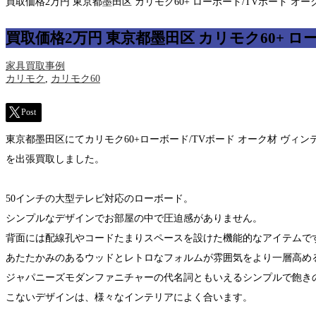
買取価格2万円 東京都墨田区 カリモク60+ ローボード/TVボード オ
買取価格2万円 東京都墨田区 カリモク60+ 
家具買取事例
カリモク
,
カリモク60
Post
東京都墨田区にてカリモク60+ローボード/TVボード オーク材 ヴィ
を出張買取しました。
50インチの大型テレビ対応のローボード。
シンプルなデザインでお部屋の中で圧迫感がありません。
背面には配線孔やコードたまりスペースを設けた機能的なアイテムで
あたたかみのあるウッドとレトロなフォルムが雰囲気をより一層高め
ジャパニーズモダンファニチャーの代名詞ともいえるシンプルで飽き
こないデザインは、様々なインテリアによく合います。