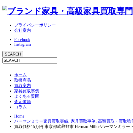
プライバシーポリシー
会社案内
Facebook
Instagram
ホーム
取扱商品
買取案内
家具買取事例
よくある質問
査定依頼
コラム
Home
ハーマンミラー家具買取実績
,
家具買取事例
,
高額買取・買取強
買取価格15万円 東京都武蔵野市 Herman Miller/ハーマンミラ