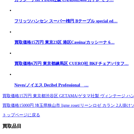
フリッツハンセン スーパー楕円 Bテーブル special ed…
買取価格15万円 東京23区 港区Cassina/カッシーナ 6…
買取価格6万円 東京都練馬区 CUERO社 BKFチェア/バタフ…
Noyes/ノイエス Decibel Professional …
買取価格15万円 東京都渋谷区 GETAMA/ゲタマ社製 ヴィンテージ ハ
買取価格15000円 埼玉県狭山市 ligne roset/リーンロゼ カラン 2人掛けソ
トップページに戻る
買取品目