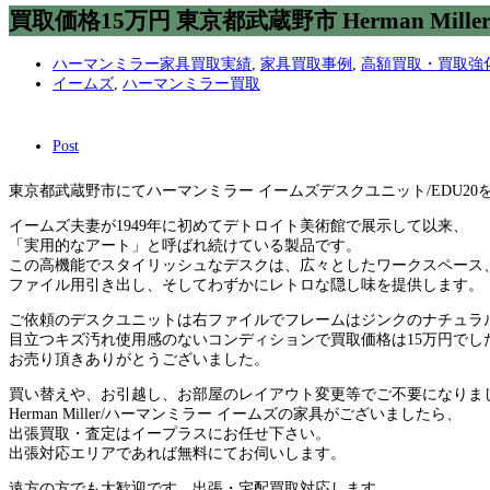
買取価格15万円 東京都武蔵野市 Herman Mi
ハーマンミラー家具買取実績
,
家具買取事例
,
高額買取・買取強
イームズ
,
ハーマンミラー買取
Post
東京都武蔵野市にてハーマンミラー イームズデスクユニット/EDU20
イームズ夫妻が1949年に初めてデトロイト美術館で展示して以来、
「実用的なアート」と呼ばれ続けている製品です。
この高機能でスタイリッシュなデスクは、広々としたワークスペース
ファイル用引き出し、そしてわずかにレトロな隠し味を提供します。
ご依頼のデスクユニットは右ファイルでフレームはジンクのナチュラ
目立つキズ汚れ使用感のないコンディションで買取価格は15万円でし
お売り頂きありがとうございました。
買い替えや、お引越し、お部屋のレイアウト変更等でご不要になりま
Herman Miller/ハーマンミラー イームズの家具がございましたら、
出張買取・査定はイープラスにお任せ下さい。
出張対応エリアであれば無料にてお伺いします。
遠方の方でも大歓迎です。出張・宅配買取対応します。