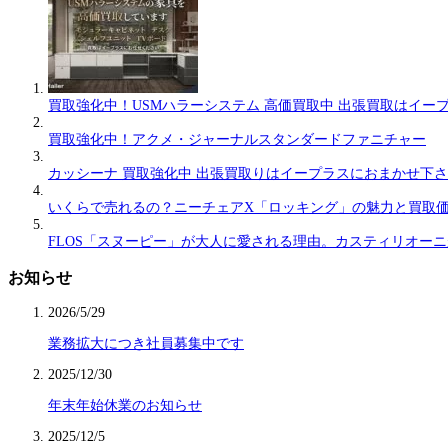
買取強化中！USMハラーシステム 高価買取中 出張買取はイー
買取強化中！アクメ・ジャーナルスタンダードファニチャー
カッシーナ 買取強化中 出張買取りはイープラスにおまかせ下
いくらで売れるの？ニーチェアX「ロッキング」の魅力と買取
FLOS「スヌーピー」が大人に愛される理由。カスティリオー
お知らせ
2026/5/29
業務拡大につき社員募集中です
2025/12/30
年末年始休業のお知らせ
2025/12/5