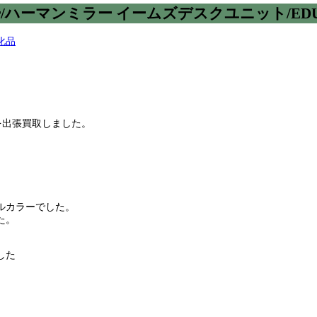
ller/ハーマンミラー イームズデスクユニット/EDU
化品
を出張買取しました。
、
ルカラーでした。
た。
した