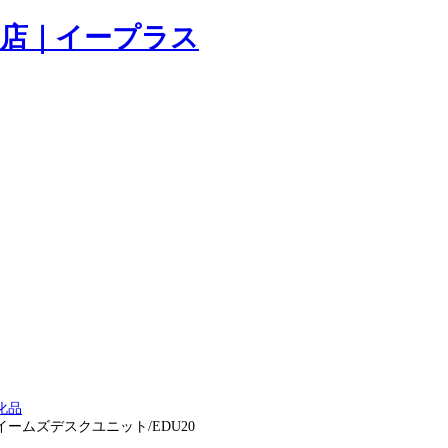
化品
ー イームズデスクユニット/EDU20