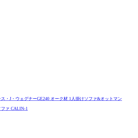
ンス・J・ウェグナーGE240 オーク材 1人掛けソファ&オットマン
ファ CALIN-1