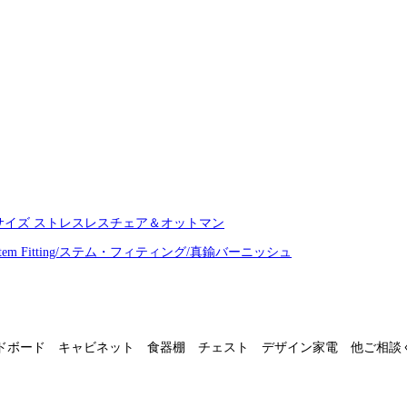
ノ Mサイズ ストレスレスチェア＆オットマン
 Stem Fitting/ステム・フィティング/真鍮バーニッシュ
ドボード キャビネット 食器棚 チェスト デザイン家電 他ご相談