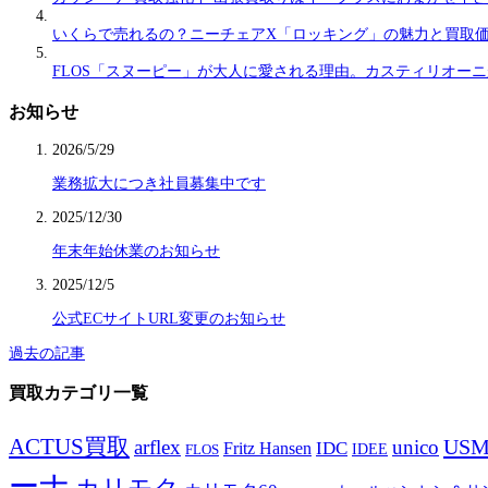
いくらで売れるの？ニーチェアX「ロッキング」の魅力と買取
FLOS「スヌーピー」が大人に愛される理由。カスティリオー
お知らせ
2026/5/29
業務拡大につき社員募集中です
2025/12/30
年末年始休業のお知らせ
2025/12/5
公式ECサイトURL変更のお知らせ
過去の記事
買取カテゴリ一覧
ACTUS買取
US
arflex
unico
IDC
Fritz Hansen
IDEE
FLOS
ーナ