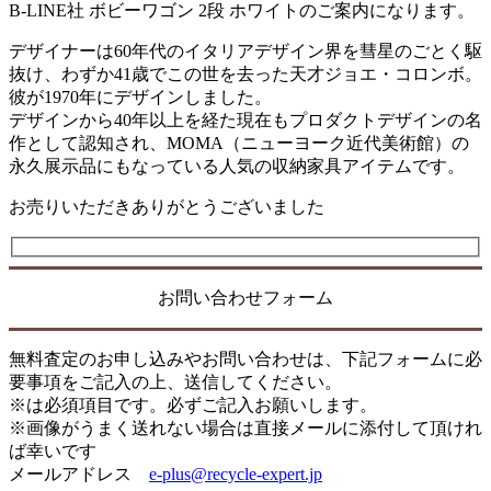
B-LINE社 ボビーワゴン 2段 ホワイトのご案内になります。
デザイナーは60年代のイタリアデザイン界を彗星のごとく駆
抜け、わずか41歳でこの世を去った天才ジョエ・コロンボ。
彼が1970年にデザインしました。
デザインから40年以上を経た現在もプロダクトデザインの名
作として認知され、MOMA（ニューヨーク近代美術館）の
永久展示品にもなっている人気の収納家具アイテムです。
お売りいただきありがとうございました
お問い合わせフォーム
無料査定のお申し込みやお問い合わせは、下記フォームに必
要事項をご記入の上、送信してください。
※は必須項目です。必ずご記入お願いします。
※画像がうまく送れない場合は直接メールに添付して頂けれ
ば幸いです
メールアドレス
e-plus@recycle-expert.jp