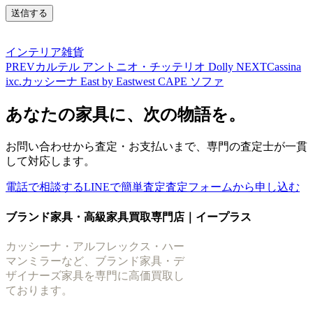
インテリア雑貨
PREV
カルテル アントニオ・チッテリオ Dolly
NEXT
Cassina
ixc.カッシーナ East by Eastwest CAPE ソファ
あなたの家具に、次の物語を。
お問い合わせから査定・お支払いまで、専門の査定士が一貫
して対応します。
電話で相談する
LINEで簡単査定
査定フォームから申し込む
ブランド家具・高級家具買取専門店｜イープラス
カッシーナ・アルフレックス・ハー
マンミラーなど、ブランド家具・デ
ザイナーズ家具を専門に高価買取し
ております。