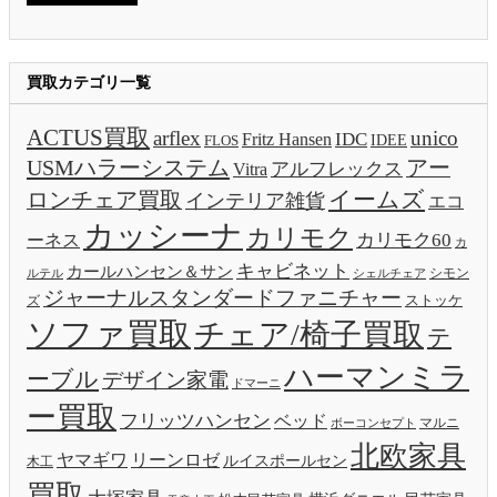
買取カテゴリ一覧
ACTUS買取
arflex
unico
IDC
Fritz Hansen
IDEE
FLOS
USMハラーシステム
アー
アルフレックス
Vitra
イームズ
ロンチェア買取
インテリア雑貨
エコ
カッシーナ
カリモク
カリモク60
ーネス
カ
キャビネット
カールハンセン＆サン
ルテル
シモン
シェルチェア
ジャーナルスタンダードファニチャー
ストッケ
ズ
ソファ買取
チェア/椅子買取
テ
ハーマンミラ
ーブル
デザイン家電
ドマーニ
ー買取
フリッツハンセン
ベッド
ボーコンセプト
マルニ
北欧家具
ヤマギワ
リーンロゼ
ルイスポールセン
木工
買取