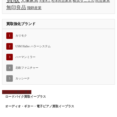
大塚家具
横浜ダニエル
民芸家具
松本民芸家具
天童木工
無印良品
飛騨産業
買取強化ブランド
1
カリモク
2
USM Haller ハラーシステム
3
ハーマンミラー
4
北欧ファニチャー
5
カッシーナ
ページ上部へ戻る
ロードバイク買取イープラス
オーディオ・ギター・電子ピアノ買取イープラス