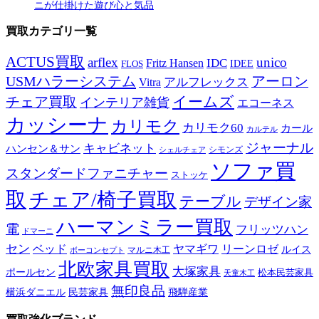
ニが仕掛けた遊び心と気品
買取カテゴリ一覧
ACTUS買取
arflex
unico
IDC
Fritz Hansen
IDEE
FLOS
USMハラーシステム
アーロン
アルフレックス
Vitra
イームズ
チェア買取
インテリア雑貨
エコーネス
カッシーナ
カリモク
カリモク60
カール
カルテル
ジャーナル
キャビネット
ハンセン＆サン
シモンズ
シェルチェア
ソファ買
スタンダードファニチャー
ストッケ
取
チェア/椅子買取
テーブル
デザイン家
ハーマンミラー買取
電
フリッツハン
ドマーニ
セン
ベッド
ヤマギワ
リーンロゼ
ルイス
ボーコンセプト
マルニ木工
北欧家具買取
大塚家具
ポールセン
松本民芸家具
天童木工
無印良品
横浜ダニエル
民芸家具
飛騨産業