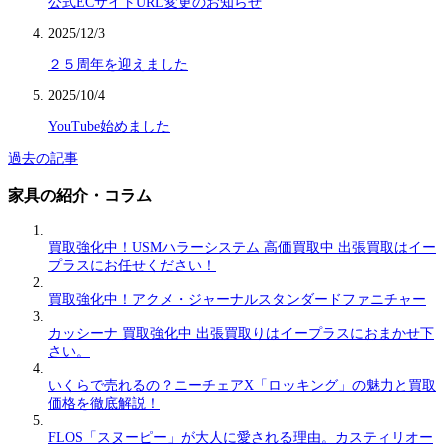
公式ECサイトURL変更のお知らせ
2025/12/3
２５周年を迎えました
2025/10/4
YouTube始めました
過去の記事
家具の紹介・コラム
買取強化中！USMハラーシステム 高価買取中 出張買取はイー
プラスにお任せください！
買取強化中！アクメ・ジャーナルスタンダードファニチャー
カッシーナ 買取強化中 出張買取りはイープラスにおまかせ下
さい。
いくらで売れるの？ニーチェアX「ロッキング」の魅力と買取
価格を徹底解説！
FLOS「スヌーピー」が大人に愛される理由。カスティリオー