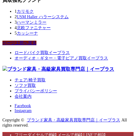
買取強化ブランド
1
カリモク
2
USM Haller ハラーシステム
3
ハーマンミラー
4
北欧ファニチャー
5
カッシーナ
ページ上部へ戻る
ロードバイク買取イープラス
オーディオ・ギター・電子ピアノ買取イープラス
チェア/椅子買取
ソファ買取
プライバシーポリシー
会社案内
Facebook
Instagram
Copyright ©
ブランド家具・高級家具買取専門店｜イープラス
All
rights reserved.
フリーダイヤルで相談
メールで相談
LINEで相談