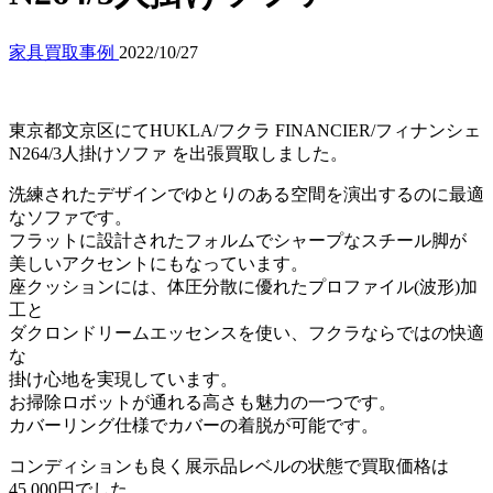
家具買取事例
2022/10/27
東京都文京区にてHUKLA/フクラ FINANCIER/フィナンシェ
N264/3人掛けソファ を出張買取しました。
洗練されたデザインでゆとりのある空間を演出するのに最適
なソファです。
フラットに設計されたフォルムでシャープなスチール脚が
美しいアクセントにもなっています。
座クッションには、体圧分散に優れたプロファイル(波形)加
工と
ダクロンドリームエッセンスを使い、フクラならではの快適
な
掛け心地を実現しています。
お掃除ロボットが通れる高さも魅力の一つです。
カバーリング仕様でカバーの着脱が可能です。
コンディションも良く展示品レベルの状態で買取価格は
45,000円でした。