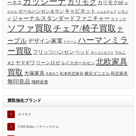
カッシーナ
カリモク
カリモク60
ーネス
カ
キャビネット
カールハンセン＆サン
ルテル
シモン
シェルチェア
ジャーナルスタンダードファニチャー
ストッケ
ズ
ソファ買取
チェア/椅子買取
テ
ハーマンミラ
ーブル
デザイン家電
ドマーニ
ー買取
フリッツハンセン
ベッド
ボーコンセプト
マルニ
北欧家具
ヤマギワ
リーンロゼ
ルイスポールセン
木工
買取
大塚家具
横浜ダニエル
民芸家具
松本民芸家具
天童木工
無印良品
飛騨産業
買取強化ブランド
1
カリモク
2
USM Haller ハラーシステム