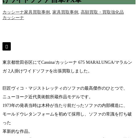
けワイドソファ 白革/FX革
カッシーナ家具買取事例
,
家具買取事例
,
高額買取・買取強化品
カッシーナ
東京都世田谷区にてCassina/カッシーナ 675 MARALUNGA/マラルン
ガ 2人掛けワイドソファを出張買取しました。
巨匠ヴィコ・マジストレッティのソファの最高傑作のひとつで、
ニューヨーク近代美術館所蔵作品モデルです。
1973年の発表当時は木枠が当たり前だったソファの内部構造に、
モールドウレタンフォームを初めて採用し、ソファの常識を打ち破
った
革新的な作品。