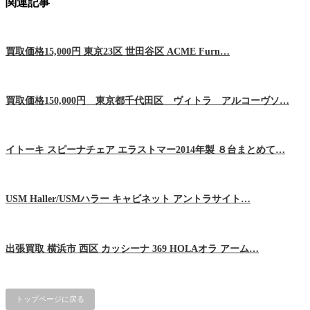
関連記事
買取価格15,000円 東京23区 世田谷区 ACME Furn…
買取価格150,000円 東京都千代田区 ヴィトラ アルコーヴソ…
イトーキ スピーナチェア エラストマー2014年製 ８台まとめて…
USM Haller/USMハラー キャビネット アントラサイト…
出張買取 横浜市 西区 カッシーナ 369 HOLAオラ アーム…
トップページに戻る