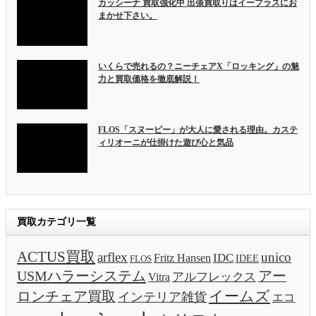
カッシーナ 買取強化中 出張買取りはイープラスにお
まかせ下さい。
いくらで売れるの？ニーチェアX「ロッキング」の魅
力と買取価格を徹底解説！
FLOS「スヌーピー」が大人に愛される理由。カステ
ィリオーニが仕掛けた遊び心と気品
買取カテゴリ一覧
ACTUS買取
arflex
unico
IDC
Fritz Hansen
IDEE
FLOS
USMハラーシステム
アー
アルフレックス
Vitra
イームズ
ロンチェア買取
インテリア雑貨
エコ