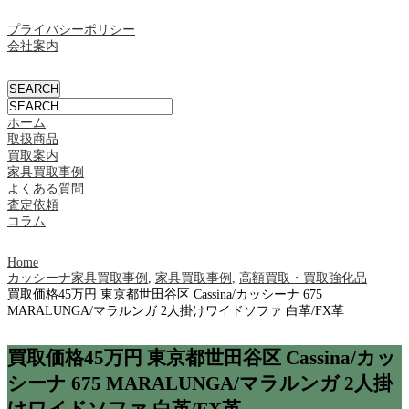
プライバシーポリシー
会社案内
ホーム
取扱商品
買取案内
家具買取事例
よくある質問
査定依頼
コラム
Home
カッシーナ家具買取事例
,
家具買取事例
,
高額買取・買取強化品
買取価格45万円 東京都世田谷区 Cassina/カッシーナ 675
MARALUNGA/マラルンガ 2人掛けワイドソファ 白革/FX革
買取価格45万円 東京都世田谷区 Cassina/カッ
シーナ 675 MARALUNGA/マラルンガ 2人掛