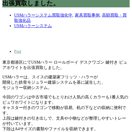
出張買取しました。
USMハラーシステム買取強化中
,
家具買取事例
,
高額買取・買
取強化品
USMハラーシステム
Post
東京都港区にてUSMハラー ロールボーイ デスクワゴン 鍵付き ピュ
アホワイトを出張買取しました。
USMハラーは、スイスの建築家フリッツ・ハラーが
開発した鉄骨モジュラー建築システムを基に誕生した、
モジュラー収納システム。
今回のワゴンは中古市場でもとりわけ人気の高くカラーも1番人気の
ピュワホワイトになります。
キャスター付きのワゴンで移動が容易、机の下などの収納に便利で
す。
上段は鍵付きの引き出しで、文具や小物などが整理しやすいトレー
が付いています。
下段はA4サイズの書類やファイルを収納できます。