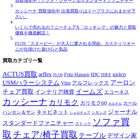
買取強化中！アクメ・ジャーナルスタンダードファニチャー
カッシーナ 買取強化中 出張買取りはイープラスにおまかせ下
さい。
いくらで売れるの？ニーチェアX「ロッキング」の魅力と買取
価格を徹底解説！
FLOS「スヌーピー」が大人に愛される理由。カスティリオー
ニが仕掛けた遊び心と気品
買取カテゴリ一覧
ACTUS買取
arflex
unico
IDC
Fritz Hansen
IDEE
FLOS
USMハラーシステム
アーロン
アルフレックス
Vitra
イームズ
チェア買取
インテリア雑貨
エコーネス
カッシーナ
カリモク
カリモク60
カール
カルテル
ジャーナル
キャビネット
ハンセン＆サン
シモンズ
シェルチェア
ソファ買
スタンダードファニチャー
ストッケ
取
チェア/椅子買取
テーブル
デザイン家