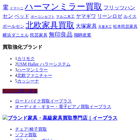
ハーマンミラー買取
電
フリッツハン
ドマーニ
セン
ベッド
ヤマギワ
リーンロゼ
ルイス
ボーコンセプト
マルニ木工
北欧家具買取
大塚家具
ポールセン
松本民芸家具
天童木工
無印良品
横浜ダニエル
民芸家具
飛騨産業
買取強化ブランド
1
カリモク
2
USM Haller ハラーシステム
3
ハーマンミラー
4
北欧ファニチャー
5
カッシーナ
ページ上部へ戻る
ロードバイク買取イープラス
オーディオ・ギター・電子ピアノ買取イープラス
チェア/椅子買取
ソファ買取