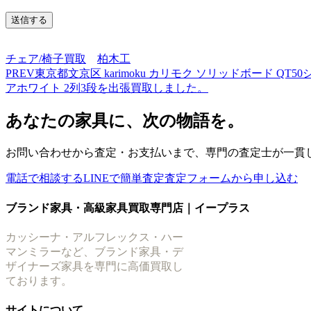
チェア/椅子買取
柏木工
PREV
東京都文京区 karimoku カリモク ソリッドボード Q
アホワイト 2列3段を出張買取しました。
あなたの家具に、次の物語を。
お問い合わせから査定・お支払いまで、専門の査定士が一貫
電話で相談する
LINEで簡単査定
査定フォームから申し込む
ブランド家具・高級家具買取専門店｜イープラス
カッシーナ・アルフレックス・ハー
マンミラーなど、ブランド家具・デ
ザイナーズ家具を専門に高価買取し
ております。
サイトについて