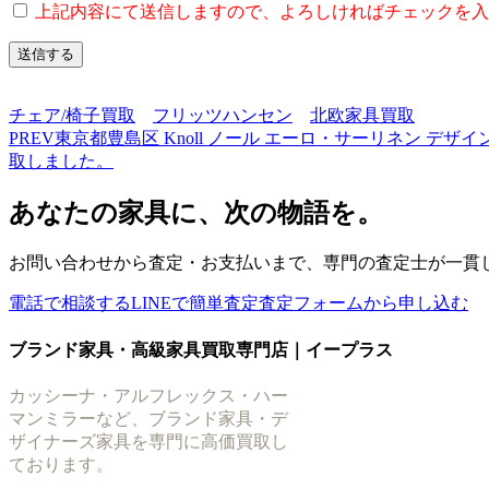
上記内容にて送信しますので、よろしければチェックを入
チェア/椅子買取
フリッツハンセン
北欧家具買取
PREV
東京都豊島区 Knoll ノール エーロ・サーリネン デザ
取しました。
あなたの家具に、次の物語を。
お問い合わせから査定・お支払いまで、専門の査定士が一貫
電話で相談する
LINEで簡単査定
査定フォームから申し込む
ブランド家具・高級家具買取専門店｜イープラス
カッシーナ・アルフレックス・ハー
マンミラーなど、ブランド家具・デ
ザイナーズ家具を専門に高価買取し
ております。