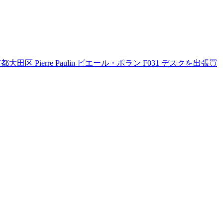
都大田区 Pierre Paulin ピエール・ポラン F031 デスクを出張買