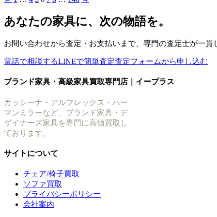
投
稿
あなたの家具に、次の物語を。
の
お問い合わせから査定・お支払いまで、専門の査定士が一貫
ペ
電話で相談する
LINEで簡単査定
査定フォームから申し込む
ー
ジ
ブランド家具・高級家具買取専門店｜イープラス
送
カッシーナ・アルフレックス・ハー
り
マンミラーなど、ブランド家具・デ
ザイナーズ家具を専門に高価買取し
ております。
サイトについて
チェア/椅子買取
ソファ買取
プライバシーポリシー
会社案内