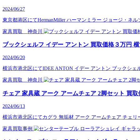
2024/06/27
東京都港区にてHermanMiller ハーマンミラー ジョージ・
家具買取 神奈川
ブックシェルフ イデー アントン 買取価格３万円 
2024/06/20
横浜市港北区にてIDEE ANTON イデー アントン ブックシ
家具買取 神奈川
チェア 家具蔵 アーク アームチェア 2脚セット 買取
2024/06/13
横浜市港北区にてカグラ 無垢材 アーク アームチェア チェリ
家具買取事例