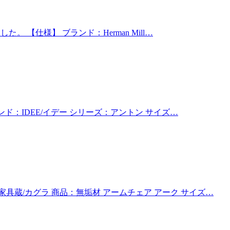
 【仕様】 ブランド：Herman Mill…
ンド：IDEE/イデー シリーズ：アントン サイズ…
家具蔵/カグラ 商品：無垢材 アームチェア アーク サイズ…