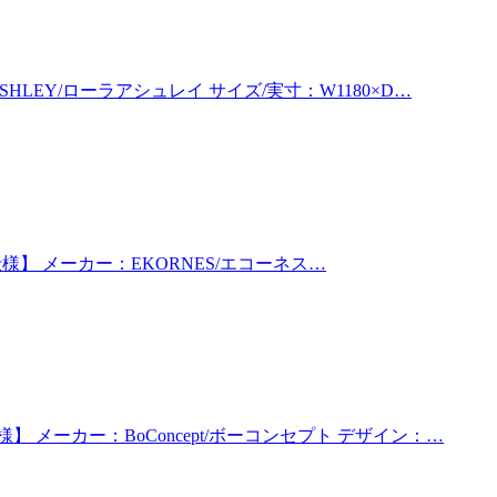
EY/ローラアシュレイ サイズ/実寸：W1180×D…
仕様】 メーカー：EKORNES/エコーネス…
メーカー：BoConcept/ボーコンセプト デザイン：…