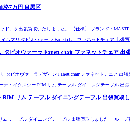
価格7万円 目黒区
ド」を出張買取いたしました。 【仕様】 ブランド：MASTER
イルマリ タピオヴァーラ Fanett chair ファネットチェ
 イルマリ タピオヴァーラデザイン Fanett chair ファネットチェア
スシー RIM リム テーブル ダイニングテーブル 出張買取
 RIM リム テーブル ダイニングテーブル 出張買取しました。 