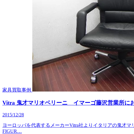
家具買取事例
Vitra 鬼才マリオベリーニ イマーゴ藤沢営業所
2015/12/28
ヨーロッパを代表するメーカーVitra社よりイタリアの鬼
FIGUR…