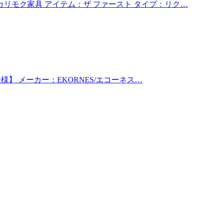
カリモク家具 アイテム：ザ ファースト タイプ：リク…
仕様】 メーカー：EKORNES/エコーネス…