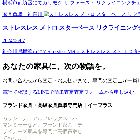
横浜市都筑区にてカリモク ザ ファースト リクライニングチ
家具買取 神奈川
ストレスレス メトロ スターベース リクライニング
2024/06/07
神奈川県横浜市にてStressless Metro ストレスレス 
あなたの家具に、次の物語を。
お問い合わせから査定・お支払いまで、専門の査定士が一貫
電話で相談する
LINEで簡単査定
査定フォームから申し込む
ブランド家具・高級家具買取専門店｜イープラス
カッシーナ・アルフレックス・ハー
マンミラーなど、ブランド家具・デ
ザイナーズ家具を専門に高価買取し
ております。