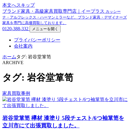
本文へスキップ
ブランド家具・高級家具買取専門店｜イープラス
カッシー
ナ・アルフレックス・ハーマンミラーなど、ブランド家具・デザイナーズ
家具を専門に高価買取しております。
0120-388-332
メニューを開く
プライバシーポリシー
会社案内
ホーム
タグ: 岩谷堂箪笥
ARCHIVE
タグ: 岩谷堂箪笥
家具買取事例
岩谷堂箪笥 欅材 漆塗り 5段チェスト/6つ袖箪笥を
立川市にて出張買取しました。