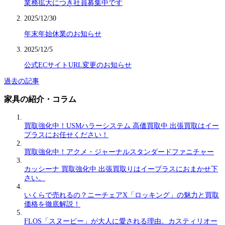
業務拡大につき社員募集中です
2025/12/30
年末年始休業のお知らせ
2025/12/5
公式ECサイトURL変更のお知らせ
過去の記事
家具の紹介・コラム
買取強化中！USMハラーシステム 高価買取中 出張買取はイー
プラスにお任せください！
買取強化中！アクメ・ジャーナルスタンダードファニチャー
カッシーナ 買取強化中 出張買取りはイープラスにおまかせ下
さい。
いくらで売れるの？ニーチェアX「ロッキング」の魅力と買取
価格を徹底解説！
FLOS「スヌーピー」が大人に愛される理由。カスティリオー