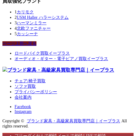
買取強化ブランド
1
カリモク
2
USM Haller ハラーシステム
3
ハーマンミラー
4
北欧ファニチャー
5
カッシーナ
ページ上部へ戻る
ロードバイク買取イープラス
オーディオ・ギター・電子ピアノ買取イープラス
チェア/椅子買取
ソファ買取
プライバシーポリシー
会社案内
Facebook
Instagram
Copyright ©
ブランド家具・高級家具買取専門店｜イープラス
All
rights reserved.
フリーダイヤルで相談
メールで相談
LINEで相談