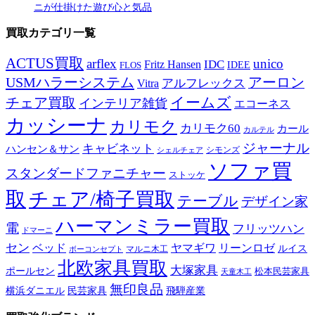
ニが仕掛けた遊び心と気品
買取カテゴリ一覧
ACTUS買取
arflex
unico
IDC
Fritz Hansen
IDEE
FLOS
USMハラーシステム
アーロン
アルフレックス
Vitra
イームズ
チェア買取
インテリア雑貨
エコーネス
カッシーナ
カリモク
カリモク60
カール
カルテル
ジャーナル
キャビネット
ハンセン＆サン
シモンズ
シェルチェア
ソファ買
スタンダードファニチャー
ストッケ
取
チェア/椅子買取
テーブル
デザイン家
ハーマンミラー買取
電
フリッツハン
ドマーニ
セン
ベッド
ヤマギワ
リーンロゼ
ルイス
ボーコンセプト
マルニ木工
北欧家具買取
大塚家具
ポールセン
松本民芸家具
天童木工
無印良品
横浜ダニエル
民芸家具
飛騨産業