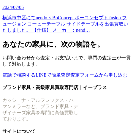
2024/07/05
横浜市中区にてnendo × BoConcept ボーコンセプト fusion フ
ュージョン コーヒーテーブル サイドテーブルを出張買取い
たしました。 【仕様】 メーカー：nend…
あなたの家具に、次の物語を。
お問い合わせから査定・お支払いまで、専門の査定士が一貫
して対応します。
電話で相談する
LINEで簡単査定
査定フォームから申し込む
ブランド家具・高級家具買取専門店｜イープラス
カッシーナ・アルフレックス・ハー
マンミラーなど、ブランド家具・デ
ザイナーズ家具を専門に高価買取し
ております。
サイトについて