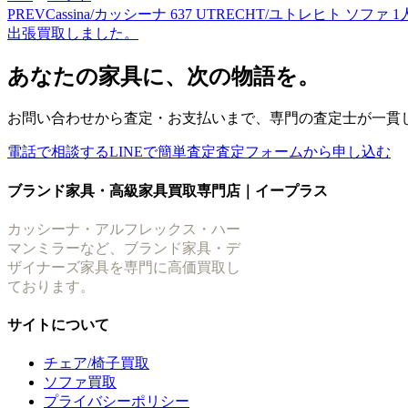
PREV
Cassina/カッシーナ 637 UTRECHT/ユトレヒト 
出張買取しました。
あなたの家具に、次の物語を。
お問い合わせから査定・お支払いまで、専門の査定士が一貫
電話で相談する
LINEで簡単査定
査定フォームから申し込む
ブランド家具・高級家具買取専門店｜イープラス
カッシーナ・アルフレックス・ハー
マンミラーなど、ブランド家具・デ
ザイナーズ家具を専門に高価買取し
ております。
サイトについて
チェア/椅子買取
ソファ買取
プライバシーポリシー