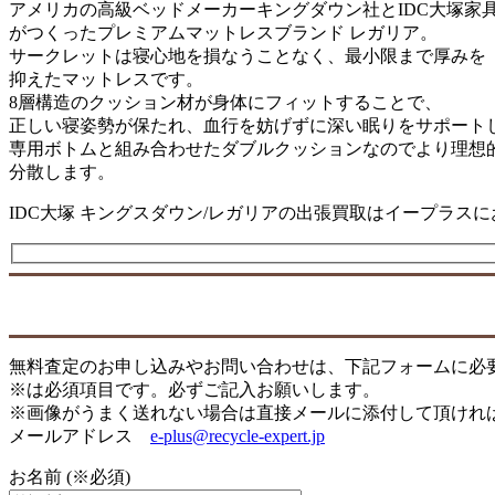
アメリカの高級ベッドメーカーキングダウン社とIDC大塚家
がつくったプレミアムマットレスブランド レガリア。
サークレットは寝心地を損なうことなく、最小限まで厚みを
抑えたマットレスです。
8層構造のクッション材が身体にフィットすることで、
正しい寝姿勢が保たれ、血行を妨げずに深い眠りをサポート
専用ボトムと組み合わせたダブルクッションなのでより理想
分散します。
IDC大塚 キングスダウン/レガリアの出張買取はイープラス
無料査定のお申し込みやお問い合わせは、下記フォームに必
※は必須項目です。必ずご記入お願いします。
※画像がうまく送れない場合は直接メールに添付して頂けれ
メールアドレス
e-plus@recycle-expert.jp
お名前 (※必須)