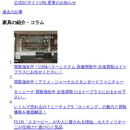
公式ECサイトURL変更のお知らせ
過去の記事
家具の紹介・コラム
買取強化中！USMハラーシステム 高価買取中 出張買取はイー
プラスにお任せください！
買取強化中！アクメ・ジャーナルスタンダードファニチャー
カッシーナ 買取強化中 出張買取りはイープラスにおまかせ下
さい。
いくらで売れるの？ニーチェアX「ロッキング」の魅力と買取
価格を徹底解説！
FLOS「スヌーピー」が大人に愛される理由。カスティリオー
ニが仕掛けた遊び心と気品