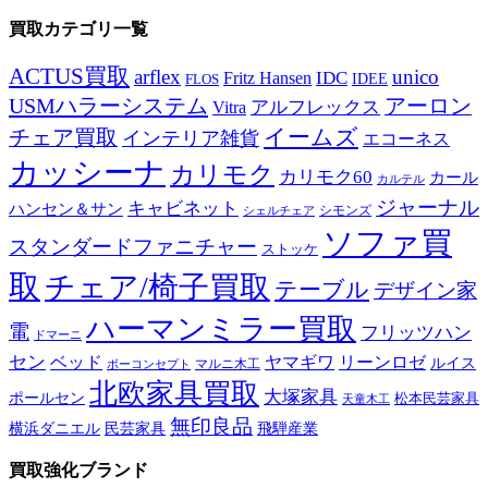
買取カテゴリ一覧
ACTUS買取
arflex
unico
IDC
Fritz Hansen
IDEE
FLOS
USMハラーシステム
アーロン
アルフレックス
Vitra
イームズ
チェア買取
インテリア雑貨
エコーネス
カッシーナ
カリモク
カリモク60
カール
カルテル
ジャーナル
キャビネット
ハンセン＆サン
シモンズ
シェルチェア
ソファ買
スタンダードファニチャー
ストッケ
取
チェア/椅子買取
テーブル
デザイン家
ハーマンミラー買取
電
フリッツハン
ドマーニ
セン
ベッド
ヤマギワ
リーンロゼ
ルイス
ボーコンセプト
マルニ木工
北欧家具買取
大塚家具
ポールセン
松本民芸家具
天童木工
無印良品
横浜ダニエル
民芸家具
飛騨産業
買取強化ブランド