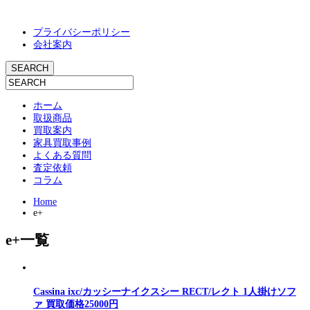
プライバシーポリシー
会社案内
ホーム
取扱商品
買取案内
家具買取事例
よくある質問
査定依頼
コラム
Home
e+
e+一覧
Cassina ixc/カッシーナイクスシー RECT/レクト 1人掛けソフ
ァ 買取価格25000円