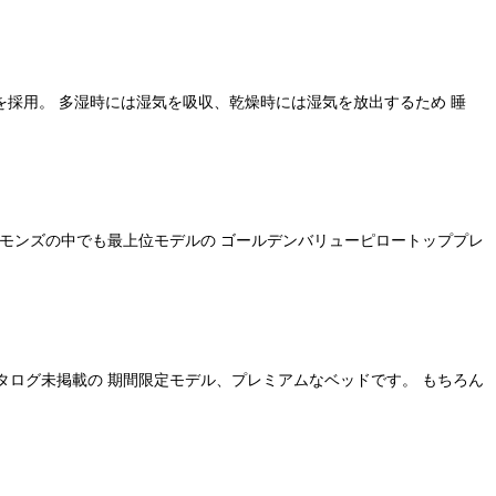
ーム」を採用。 多湿時には湿気を吸収、乾燥時には湿気を放出するため 睡
シモンズの中でも最上位モデルの ゴールデンバリューピロートッププレ
、カタログ未掲載の 期間限定モデル、プレミアムなベッドです。 もちろん