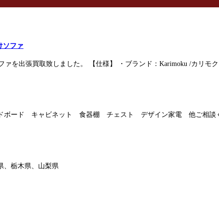
掛けソファ
を出張買取致しました。 【仕様】 ・ブランド：Karimoku /カリモク
ドボード キャビネット 食器棚 チェスト デザイン家電 他ご相談
県、栃木県、山梨県