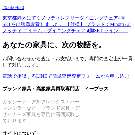
2024/09/20
東京都港区にてミノッティレスリーダイニングチェア4脚
SETを出張買取致しました。 【仕様】 ブランド：Minotti /ミ
ノッティ アイテム：ダイニングチェア 4脚SET ライン：…
あなたの家具に、次の物語を。
お問い合わせから査定・お支払いまで、専門の査定士が一貫
して対応します。
電話で相談する
LINEで簡単査定
査定フォームから申し込む
ブランド家具・高級家具買取専門店｜イープラス
カッシーナ・アルフレックス・ハー
マンミラーなど、ブランド家具・デ
ザイナーズ家具を専門に高価買取し
ております。
サイトについて