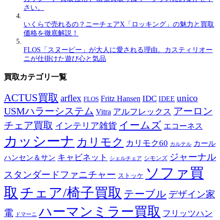
さい。
いくらで売れるの？ニーチェアX「ロッキング」の魅力と買取
価格を徹底解説！
FLOS「スヌーピー」が大人に愛される理由。カスティリオー
ニが仕掛けた遊び心と気品
買取カテゴリ一覧
ACTUS買取
arflex
unico
IDC
Fritz Hansen
IDEE
FLOS
USMハラーシステム
アーロン
アルフレックス
Vitra
イームズ
チェア買取
インテリア雑貨
エコーネス
カッシーナ
カリモク
カリモク60
カール
カルテル
ジャーナル
キャビネット
ハンセン＆サン
シモンズ
シェルチェア
ソファ買
スタンダードファニチャー
ストッケ
取
チェア/椅子買取
テーブル
デザイン家
ハーマンミラー買取
電
フリッツハン
ドマーニ