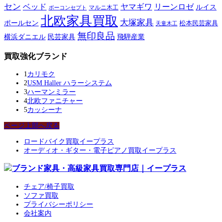
セン
ベッド
ヤマギワ
リーンロゼ
ルイス
ボーコンセプト
マルニ木工
北欧家具買取
大塚家具
ポールセン
松本民芸家具
天童木工
無印良品
横浜ダニエル
民芸家具
飛騨産業
買取強化ブランド
1
カリモク
2
USM Haller ハラーシステム
3
ハーマンミラー
4
北欧ファニチャー
5
カッシーナ
ページ上部へ戻る
ロードバイク買取イープラス
オーディオ・ギター・電子ピアノ買取イープラス
チェア/椅子買取
ソファ買取
プライバシーポリシー
会社案内