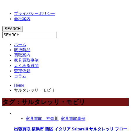
プライバシーポリシー
会社案内
ホーム
取扱商品
買取案内
家具買取事例
よくある質問
査定依頼
コラム
Home
サルタレッリ・モビリ
タグ：サルタレッリ・モビリ
家具買取 神奈川
,
家具買取事例
出張買取 横浜市 西区 イタリア Saltarelli サルタレッリ フロー