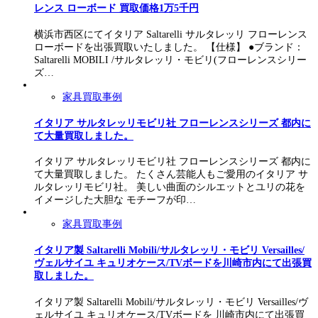
レンス ローボード 買取価格1万5千円
横浜市西区にてイタリア Saltarelli サルタレッリ フローレンス
ローボードを出張買取いたしました。 【仕様】 ●ブランド：
Saltarelli MOBILI /サルタレッリ・モビリ(フローレンスシリー
ズ…
家具買取事例
イタリア サルタレッリモビリ社 フローレンスシリーズ 都内に
て大量買取しました。
イタリア サルタレッリモビリ社 フローレンスシリーズ 都内に
て大量買取しました。 たくさん芸能人もご愛用のイタリア サ
ルタレッリモビリ社。 美しい曲面のシルエットとユリの花を
イメージした大胆な モチーフが印…
家具買取事例
イタリア製 Saltarelli Mobili/サルタレッリ・モビリ Versailles/
ヴェルサイユ キュリオケース/TVボードを川崎市内にて出張買
取しました。
イタリア製 Saltarelli Mobili/サルタレッリ・モビリ Versailles/ヴ
ェルサイユ キュリオケース/TVボードを 川崎市内にて出張買