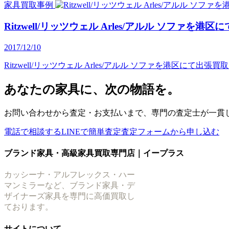
家具買取事例
Ritzwell/リッツウェル Arles/アルル ソファを
2017/12/10
Ritzwell/リッツウェル Arles/アルル ソファを港区にて出
あなたの家具に、次の物語を。
お問い合わせから査定・お支払いまで、専門の査定士が一貫
電話で相談する
LINEで簡単査定
査定フォームから申し込む
ブランド家具・高級家具買取専門店｜イープラス
カッシーナ・アルフレックス・ハー
マンミラーなど、ブランド家具・デ
ザイナーズ家具を専門に高価買取し
ております。
サイトについて