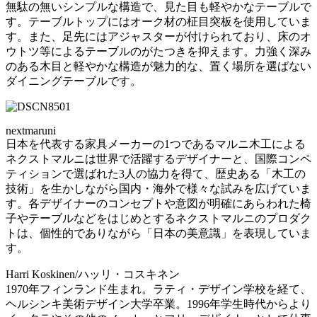
無駄の無いシンプルな構造で、見た目も軽やかなテーブルで
す。テーブルトップにはオーク材の柾目突板を使用していま
す。また、足先にはアジャスターが付けられており、床のオ
ウトツ等によるテーブルのがたつきを抑えます。力強く深み
のある木目と軽やかな構造が魅力的な、置く場所を選ばない
ダイニングテーブルです。
nextmaruni
日本を代表する家具メーカーの1つであるマルニ木工による
ネクストマルニは世界で活躍するデザイナーと、国際コンペ
ティションで選ばれた3人の協力を得て、歴史ある「木工の
技術」を生かしながら国内・海外で様々な試みを広げていま
す。各デザイナーのコンセプトや意図が明確にあらわれた椅
子やテーブルなどをはじめとするネクストマルニのプロダク
トは、個性的でありながら「日本の美意識」を表現していま
す。
Harri Koskinen/ハッリ・コスキネン
1970年フィンランド生まれ。ラティ・デザイン学校を経て、
ヘルシンキ美術デザイン大学卒業。1996年学生時代からより