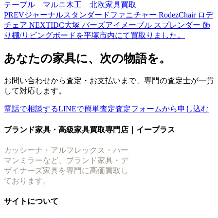
テーブル
マルニ木工
北欧家具買取
PREV
ジャーナルスタンダードファニチャー RodezChair ロデ
チェア
NEXT
IDC大塚 バーズアイメープル スプレンダー 飾
り棚/リビングボードを平塚市内にて買取りました。
あなたの家具に、次の物語を。
お問い合わせから査定・お支払いまで、専門の査定士が一貫
して対応します。
電話で相談する
LINEで簡単査定
査定フォームから申し込む
ブランド家具・高級家具買取専門店｜イープラス
カッシーナ・アルフレックス・ハー
マンミラーなど、ブランド家具・デ
ザイナーズ家具を専門に高価買取し
ております。
サイトについて