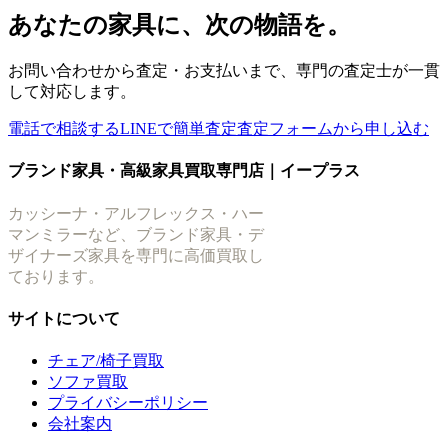
稿
あなたの家具に、次の物語を。
の
お問い合わせから査定・お支払いまで、専門の査定士が一貫
ペ
して対応します。
ー
電話で相談する
LINEで簡単査定
査定フォームから申し込む
ジ
ブランド家具・高級家具買取専門店｜イープラス
送
り
カッシーナ・アルフレックス・ハー
マンミラーなど、ブランド家具・デ
ザイナーズ家具を専門に高価買取し
ております。
サイトについて
チェア/椅子買取
ソファ買取
プライバシーポリシー
会社案内