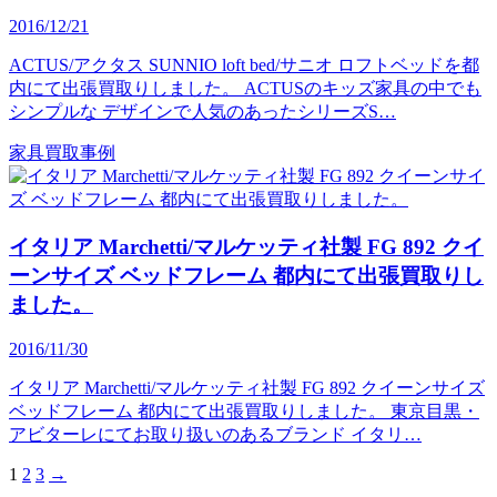
2016/12/21
ACTUS/アクタス SUNNIO loft bed/サニオ ロフトベッドを都
内にて出張買取りしました。 ACTUSのキッズ家具の中でも
シンプルな デザインで人気のあったシリーズS…
家具買取事例
イタリア Marchetti/マルケッティ社製 FG 892 クイ
ーンサイズ ベッドフレーム 都内にて出張買取りし
ました。
2016/11/30
イタリア Marchetti/マルケッティ社製 FG 892 クイーンサイズ
ベッドフレーム 都内にて出張買取りしました。 東京目黒・
アビターレにてお取り扱いのあるブランド イタリ…
1
2
3
→
投